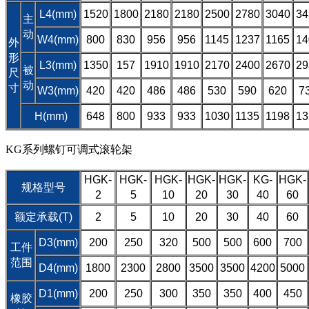
L4(mm)
1520
1800
2180
2180
2500
2780
3040
34
主
动
W4(mm)
800
830
956
956
1145
1237
1165
14
外
形
L3(mm)
1350
157
1910
1910
2170
2400
2670
29
被
尺
动
寸
W3(mm)
420
420
486
486
530
590
620
7
H(mm)
648
800
933
933
1030
1135
1198
13
KG系列螺钉可调式滚轮架
HGK-
HGK-
HGK-
HGK-
HGK-
KG-
HGK-
规格型号
2
5
10
20
30
40
60
额定承载(T)
2
5
10
20
30
40
60
D3(mm)
200
250
320
500
500
600
700
工件
范围
D4(mm)
1800
2300
2800
3500
3500
4200
5000
D1(mm)
200
250
300
350
350
400
450
橡胶