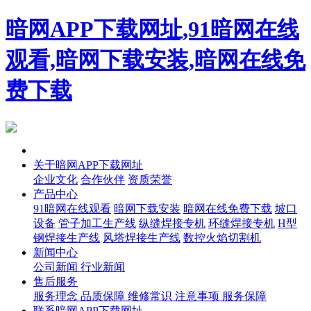
暗网APP下载网址,91暗网在线
观看,暗网下载安装,暗网在线免
费下载
首页
关于暗网APP下载网址
企业文化
合作伙伴
资质荣誉
产品中心
91暗网在线观看
暗网下载安装
暗网在线免费下载
坡口
设备
管子加工生产线
纵缝焊接专机
环缝焊接专机
H型
钢焊接生产线
风塔焊接生产线
数控火焰切割机
新闻中心
公司新闻
行业新闻
售后服务
服务理念
品质保障
维修常识
注意事项
服务保障
联系暗网APP下载网址