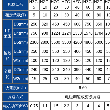
HZG-
HZG-
HZG-
HZG-
HZG-
HZG-
HZG-
HZ
规格型号
5
10
20
30
40
60
80
1
额定承载(T)
5
10
20
30
40
60
80
1
D3(mm)
250
320
450
450
600
750
850
10
工件
D4(mm)
756
908
1224
1224
1338
1576
1784
20
范围
D5(mm)
2300
2800
3500
3500
4200
4800
5000
55
D1(mm)
250
300
350
350
400
450
500
5
橡胶
轮
W1(mm)
100
120
120
120
120
120
120
1
D2(mm)
240
290
340
340
390
440
490
4
金属
轮
W2(mm)
15
25
30
30
40
50
60
7
线速度(m/h)
6-60
调速方式
电磁调速或变频调速
电机功率(KW)
0.75
1.1
1.5
2.2
3
4
4
5