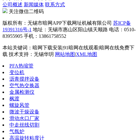
公司概述
新闻媒体
联系方式
关注微信二维码
版权所有：无锡市暗网APP下载网址机械有限公司
苏ICP备
19391316号-1
地址：无锡市惠山区阳山镇天顺路 电话：0510-
83955905 手机：13861758552
本站关键词：暗网下载安装|91暗网在线观看|暗网在线免费下
载 技术支持：无锡华玥
网站地图
|
XML地图
PFA热缩管
变位机
沥青搅拌设备
空气热交换器
金属检测仪
枫渡
螺旋风管
微波干燥设备
滑动水口厂家
中走丝线切割
气氛炉
高温旋转粘度计