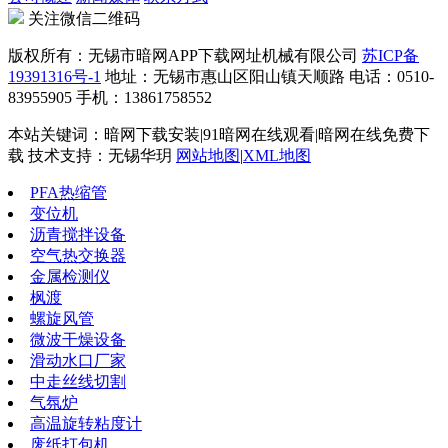
关注微信二维码
版权所有：无锡市暗网APP下载网址机械有限公司
苏ICP备
19391316号-1
地址：无锡市惠山区阳山镇天顺路 电话：0510-
83955905 手机：13861758552
本站关键词：暗网下载安装|91暗网在线观看|暗网在线免费下
载 技术支持：无锡华玥
网站地图
|
XML地图
PFA热缩管
变位机
沥青搅拌设备
空气热交换器
金属检测仪
枫渡
螺旋风管
微波干燥设备
滑动水口厂家
中走丝线切割
气氛炉
高温旋转粘度计
废纸打包机