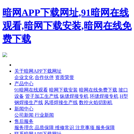
暗网APP下载网址,91暗网在线
观看,暗网下载安装,暗网在线免
费下载
首页
关于暗网APP下载网址
企业文化
合作伙伴
资质荣誉
产品中心
91暗网在线观看
暗网下载安装
暗网在线免费下载
坡口
设备
管子加工生产线
纵缝焊接专机
环缝焊接专机
H型
钢焊接生产线
风塔焊接生产线
数控火焰切割机
新闻中心
公司新闻
行业新闻
售后服务
服务理念
品质保障
维修常识
注意事项
服务保障
联系暗网APP下载网址