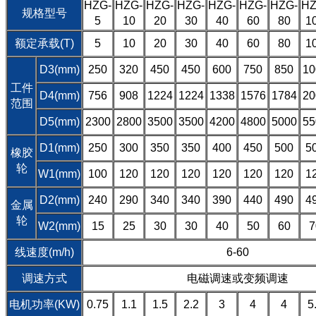
HZG-
HZG-
HZG-
HZG-
HZG-
HZG-
HZG-
HZ
规格型号
5
10
20
30
40
60
80
1
额定承载(T)
5
10
20
30
40
60
80
1
D3(mm)
250
320
450
450
600
750
850
10
工件
D4(mm)
756
908
1224
1224
1338
1576
1784
20
范围
D5(mm)
2300
2800
3500
3500
4200
4800
5000
55
D1(mm)
250
300
350
350
400
450
500
5
橡胶
轮
W1(mm)
100
120
120
120
120
120
120
1
D2(mm)
240
290
340
340
390
440
490
4
金属
轮
W2(mm)
15
25
30
30
40
50
60
7
线速度(m/h)
6-60
调速方式
电磁调速或变频调速
电机功率(KW)
0.75
1.1
1.5
2.2
3
4
4
5