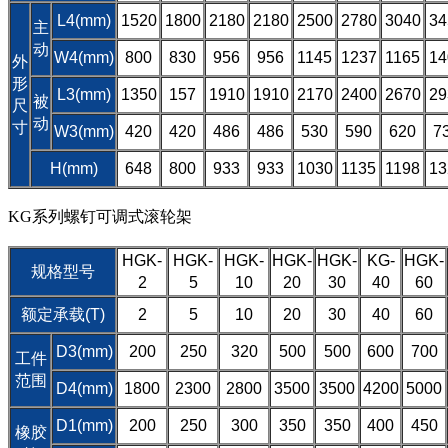
L4(mm)
1520
1800
2180
2180
2500
2780
3040
34
主
动
W4(mm)
800
830
956
956
1145
1237
1165
14
外
形
L3(mm)
1350
157
1910
1910
2170
2400
2670
29
被
尺
动
寸
W3(mm)
420
420
486
486
530
590
620
7
H(mm)
648
800
933
933
1030
1135
1198
13
KG系列螺钉可调式滚轮架
HGK-
HGK-
HGK-
HGK-
HGK-
KG-
HGK-
规格型号
2
5
10
20
30
40
60
额定承载(T)
2
5
10
20
30
40
60
D3(mm)
200
250
320
500
500
600
700
工件
范围
D4(mm)
1800
2300
2800
3500
3500
4200
5000
D1(mm)
200
250
300
350
350
400
450
橡胶